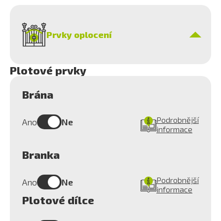
Prvky oplocení
Plotové prvky
Brána
Podrobnější
Ano
Ne
informace
Branka
Podrobnější
Ano
Ne
informace
Plotové dílce