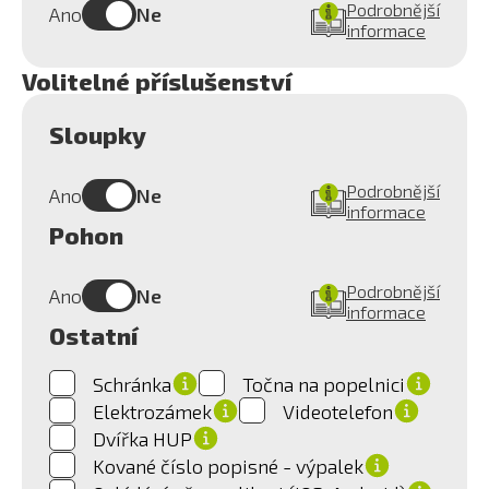
Podrobnější
Ano
Ne
informace
Volitelné příslušenství
Sloupky
Podrobnější
Ano
Ne
informace
Pohon
Podrobnější
Ano
Ne
informace
Ostatní
Schránka
Točna na popelnici
Elektrozámek
Videotelefon
Dvířka HUP
Kované číslo popisné - výpalek