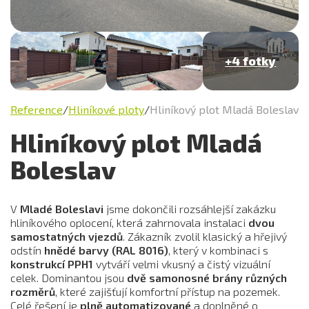
+4 fotky
Reference
/
Hliníkové ploty
/
Hliníkový plot Mladá Boleslav
Hliníkový plot Mladá
Boleslav
V
Mladé Boleslavi
jsme dokončili rozsáhlejší zakázku
hliníkového oplocení, která zahrnovala instalaci
dvou
samostatných vjezdů
. Zákazník zvolil klasický a hřejivý
odstín
hnědé barvy (RAL 8016)
, který v kombinaci s
konstrukcí PPH1
vytváří velmi vkusný a čistý vizuální
celek. Dominantou jsou
dvě samonosné brány různých
rozměrů
, které zajišťují komfortní přístup na pozemek.
Celé řešení je
plně automatizované
a doplněné o