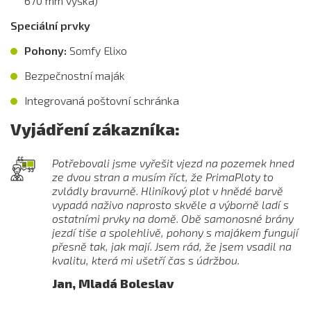
670 mm výška)
Speciální prvky
Pohony:
Somfy Elixo
Bezpečnostní maják
Integrovaná poštovní schránka
Vyjádření zákazníka:
Potřebovali jsme vyřešit vjezd na pozemek hned
ze dvou stran a musím říct, že PrimaPloty to
zvládly bravurně. Hliníkový plot v hnědé barvě
vypadá naživo naprosto skvěle a výborně ladí s
ostatními prvky na domě. Obě samonosné brány
jezdí tiše a spolehlivě, pohony s majákem fungují
přesně tak, jak mají. Jsem rád, že jsem vsadil na
kvalitu, která mi ušetří čas s údržbou.
Jan, Mladá Boleslav