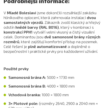
Podrobnější informace:
V
Mladé Boleslavi
jsme dokončili rozsáhlejší zakázku
hliníkového oplocení, která zahrnovala instalaci
dvou
samostatných vjezdů
. Zákazník zvolil klasický a hřejivý
odstín
hnědé barvy (RAL 8016)
, který v kombinaci s
konstrukcí PPH1
vytváří velmi vkusný a čistý vizuální
celek. Dominantou jsou
dvě samonosné brány různých
rozměrů
, které zajišťují komfortní přístup na pozemek.
Celé řešení je
plně automatizované
a doplněné o
bezpečnostní i praktické prvky pro každodenní užívání.
Použité prvky
Samonosná brána A:
5000 × 1730 mm
Samonosná brána B:
4000 × 1800 mm
Vchodová branka:
1000 × 1800 mm
3× Plotové pole:
(rozměry 2640, 2900 a 2040 mm ×