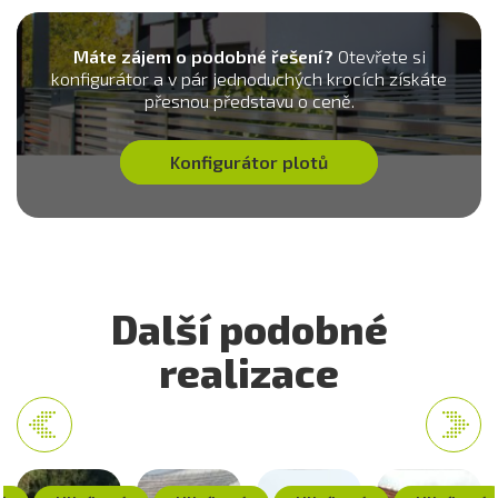
Máte zájem o podobné řešení?
Otevřete si
konfigurátor a v pár jednoduchých krocích získáte
přesnou představu o ceně.
Konfigurátor plotů
Další podobné
realizace