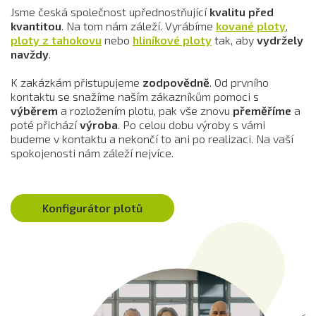
Jsme česká společnost upřednostňující
kvalitu před
kvantitou
. Na tom nám záleží. Vyrábíme
kované ploty
,
ploty z tahokovu
nebo
hliníkové ploty
tak, aby
vydržely
navždy
.
K zakázkám přistupujeme
zodpovědně
. Od prvního
kontaktu se snažíme naším zákazníkům pomoci s
výběrem
a rozložením plotu, pak vše znovu
přeměříme
a
poté přichází
výroba
. Po celou dobu výroby s vámi
budeme v kontaktu a nekončí to ani po realizaci. Na vaší
spokojenosti nám záleží nejvíce.
Konfigurátor plotů