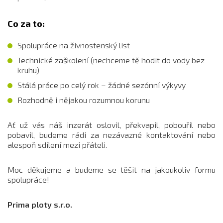
Co za to:
Spolupráce na živnostenský list
Technické zaškolení (nechceme tě hodit do vody bez
kruhu)
Stálá práce po celý rok – žádné sezónní výkyvy
Rozhodně i nějakou rozumnou korunu
Ať už vás náš inzerát oslovil, překvapil, pobouřil nebo
pobavil, budeme rádi za nezávazné kontaktování nebo
alespoň sdílení mezi přáteli.
Moc děkujeme a budeme se těšit na jakoukoliv formu
spolupráce!
Prima ploty s.r.o.