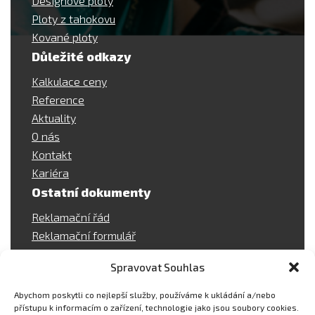
Designové ploty
Ploty z tahokovu
Kované ploty
Důležité odkazy
Kalkulace ceny
Reference
Aktuality
O nás
Kontakt
Kariéra
Ostatní dokumenty
Reklamační řád
Reklamační formulář
Ochrana osobních údajů
Spravovat Souhlas
Rychlý kontakt
Abychom poskytli co nejlepší služby, používáme k ukládání a/nebo
Petr Straka
přístupu k informacím o zařízení, technologie jako jsou soubory cookies.