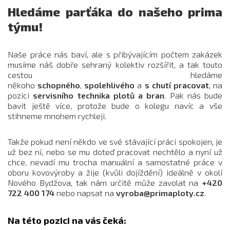
Hledáme parťáka do našeho prima
týmu!
Naše práce nás baví, ale s přibývajícím počtem zakázek
musíme náš dobře sehraný kolektiv rozšířit, a tak touto
cestou hledáme
někoho
schopného
,
spolehlivého
a
s chutí pracovat
, na
pozici
servisního technika plotů a bran
. Pak nás bude
bavit ještě více, protože bude o kolegu navíc a vše
stihneme mnohem rychleji.
Takže pokud není někdo ve své stávající práci spokojen, je
už bez ní, nebo se mu doteď pracovat nechtělo a nyní už
chce, nevadí mu trocha manuální a samostatné práce v
oboru kovovýroby a žije (kvůli dojíždění) ideálně v okolí
Nového Bydžova, tak nám určitě může zavolat na
+420
722 400 174
nebo napsat na
vyroba@primaploty.cz
.
Na této pozici na vás čeká: