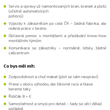
Servis a opravy už namontovaných bran, branek a plotů
(včetně automatických
pohonů)
Výjezdy k zákazníkům po celé ČR – žádná fabrika, ale
reálná práce v terénu
Občasná pomoc s montážemi a předávání know-how
montážním týmům
Komunikace se zákazníky – normálně, lidsky, žádné
callcentrum
Co bys měl mít:
Zodpovědnost a chuť makat (plot se sám neopraví)
Praxe v oboru výhodou, ale šikovné ruce a hlava
bereme taky
Řidičák B + E
Samostatnost a smysl pro detail – tady se věci dělají
pořádně